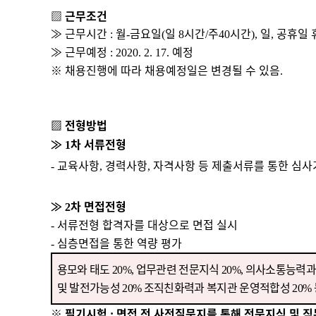
▨
근무조건
≫
근무시간
월
금요일
일
시간
주
시간
일
공휴일 
:
-
(
8
/
40
),
,
≫
근무예정
예정
: 2020. 2. 17.
※
채용진행에 따라 채용예정일은 변경될 수 있음
.
▨
전형방법
≫
차 서류전형
1
교육사항
경력사항
자격사항 등 제출서류를 통한 심사
-
,
,
≫
차 면접전형
2
서류전형 합격자를 대상으로 면접 실시
-
심층면접을 통한 역량 평가
-
용모와 태도
업무관련 전문지식
의사소통능력과
20%,
20%,
및 발전가능성
조직친화력과 복지관 운영적합성
20%
20%
※
필기시험
면접 전 사전질문지를 통해 전문지식 및 
: