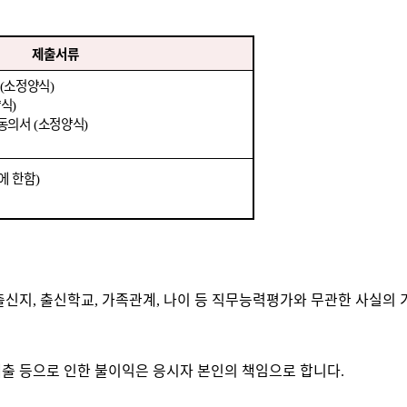
제출서류
소정양식
(
)
양식
)
 동의서
소정양식
(
)
에 한함
)
출신지
출신학교
가족관계
나이 등 직무능력평가와 무관한 사실의 
,
,
,
출 등으로 인한 불이익은 응시자 본인의 책임으로 합니다
.