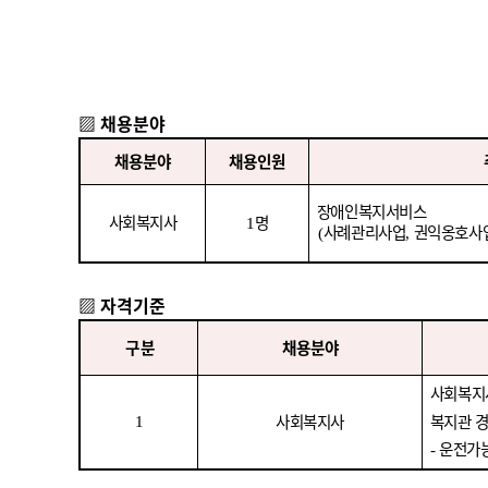
▨
채용분야
채용분야
채용인원
장애인복지서비스
사회복지사
명
1
사례관리사업
권익옹호사
(
,
▨
자격기준
구 분
채용분야
사회복
사회복지사
복지관 
1
운전가
-