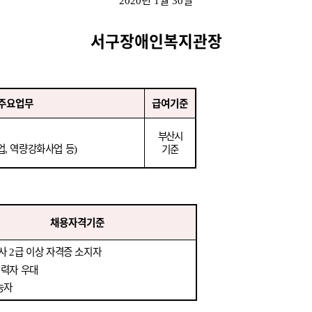
2020
1
30
서구장애인복지관장
주요업무
급여기준
부산시
업
역량강화사업 등
기준
,
)
채용자격기준
지사
급 이상 자격증 소지자
2
경력자 우대
능자