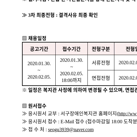
≫
차 최종전형
결격사유 최종 확인
3
:
▨
채용일정
공고기간
접수기간
전형구분
전형
2020.01.30.
서류전형
2020.02.
2020.01.30.
~
~
2020.02.05.
면접전형
2020.02.05.
2020.02.
까지
18:00
※
일정은 복지관 사정에 의하여 변경될 수 있으며
면접관
,
▨
원서접수
≫
응시원서 교부
서구장애인복지관 홈페이지
:
(
http://ww
≫
응시원서 접수
접수
접수마감일
도착분
:
E-Mail
(
18:00
≫
접 수 처
:
seogu3939@naver.com