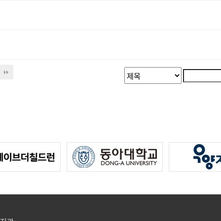
검
검
색
색
대
어
필
상
수