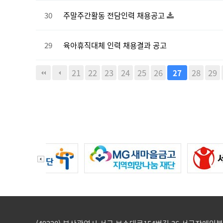
30
주말주간활동 전담인력 채용공고
29
육아휴직대체 인력 채용결과 공고
21
22
23
24
25
26
28
29
27