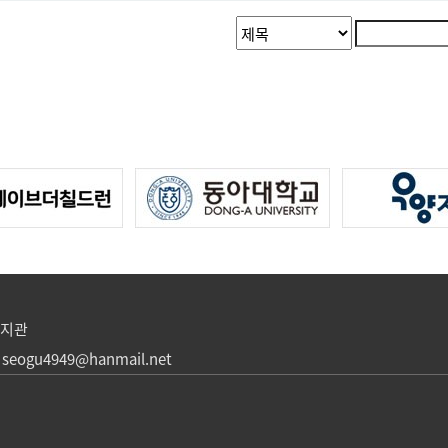
검
검
색
색
대
어
필
상
수
복지관
 seogu4949@hanmail.net